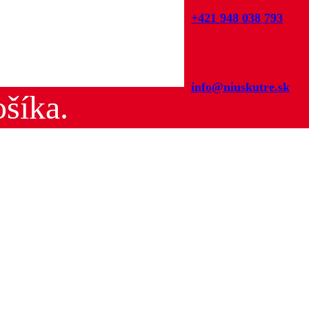
+421 948 038 793
info@niuskutre.sk
šíka.